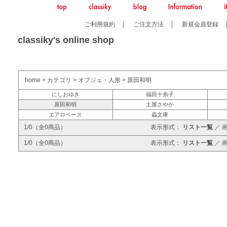
ご利用規約
│
ご注文方法
│
新規会員登録
classiky's online shop
home
>
カテゴリ
>
オブジェ・人形
>
原田和明
にしおゆき
福田十糸子
原田和明
土屋さやか
エアロベース
蟲文庫
1/0（全0商品）
表示形式：
リスト一覧
／
1/0（全0商品）
表示形式：
リスト一覧
／