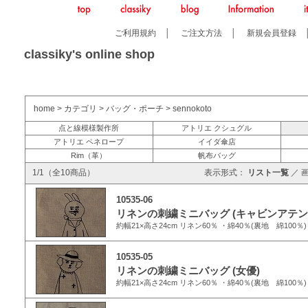
ご利用規約
│
ご注文方法
│
新規会員登録
classiky's online shop
home
>
カテゴリ
>
バッグ・ポーチ
>
sennokoto
点と線模様製作所
アトリエ クシュグル
アトリエ ペネロープ
イイダ傘店
Rim（革）
帆布バッグ
1/1（全10商品）
表示形式：
リスト一覧
／
10535-06
リネンの刺繍ミニバッグ (キャビンアテン
約幅21×高さ24cm リネン60％ ・綿40％(裏地 綿100
10535-05
リネンの刺繍ミニバッグ (女優)
約幅21×高さ24cm リネン60％ ・綿40％(裏地 綿100