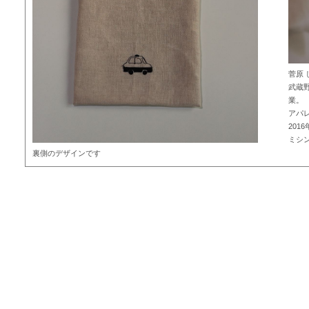
菅原 
武蔵
業。
アパ
2016
ミシ
裏側のデザインです