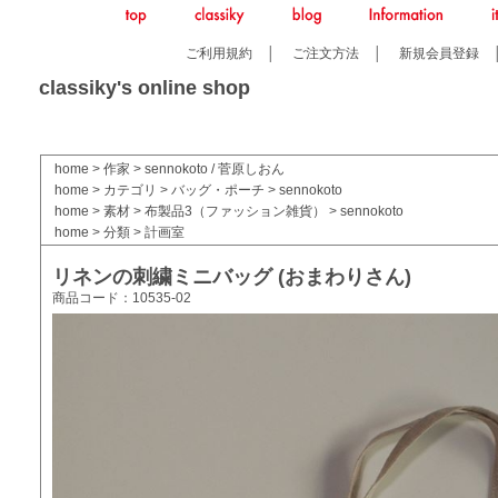
ご利用規約
│
ご注文方法
│
新規会員登録
classiky's online shop
home
>
作家
>
sennokoto / 菅原しおん
home
>
カテゴリ
>
バッグ・ポーチ
>
sennokoto
home
>
素材
>
布製品3（ファッション雑貨）
>
sennokoto
home
>
分類
>
計画室
リネンの刺繍ミニバッグ (おまわりさん)
商品コード：10535-02