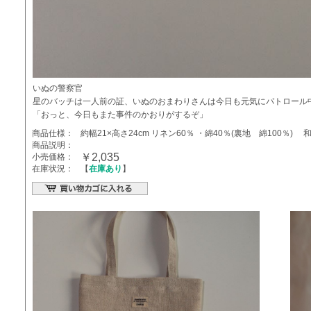
いぬの警察官
星のバッチは一人前の証、いぬのおまわりさんは今日も元気にパトロール
「おっと、今日もまた事件のかおりがするぞ」
商品仕様：
約幅21×高さ24cm リネン60％ ・綿40％(裏地 綿100％) 
商品説明：
￥2,035
小売価格：
在庫状況：
【
在庫あり
】