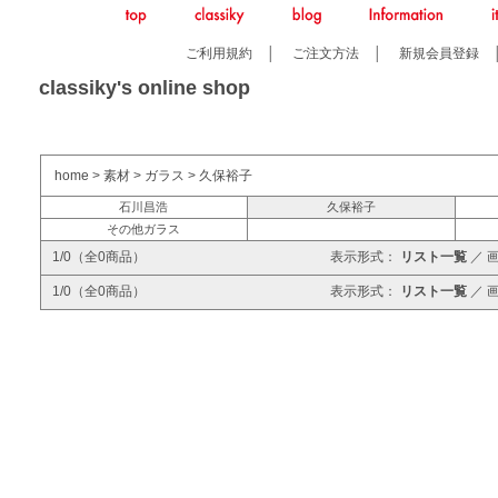
ご利用規約
│
ご注文方法
│
新規会員登録
classiky's online shop
home
>
素材
>
ガラス
>
久保裕子
石川昌浩
久保裕子
その他ガラス
1/0（全0商品）
表示形式：
リスト一覧
／
1/0（全0商品）
表示形式：
リスト一覧
／