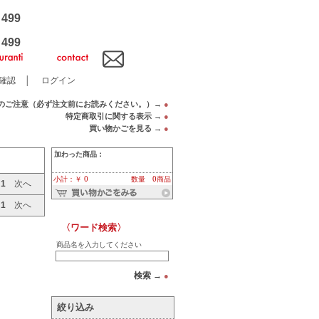
e
499
e
499
確認
│
ログイン
のご注意（必ず注文前にお読みください。）→
●
特定商取引に関する表示 →
●
買い物かごを見る →
●
加わった商品：
小計：￥ 0
数量 0商品
へ
1
次へ
へ
1
次へ
〈ワード検索〉
商品名を入力してください
検索 →
●
絞り込み