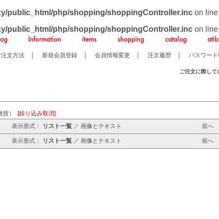
ky/public_html/php/shopping/shoppingController.inc
on lin
ky/public_html/php/shopping/shoppingController.inc
on lin
ご注文方法
│
新規会員登録
│
会員情報変更
│
注文履歴
│
パスワード
ご注文に際して
ン雑貨）
[絞り込み取消]
表示形式：
リスト一覧
／
画像とテキスト
前
表示形式：
リスト一覧
／
画像とテキスト
前