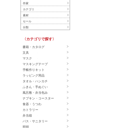
作家
カテゴリ
素材
セール
分類
〈カテゴリで探す〉
書籍・カタログ
文具
マスク
マスキングテープ
手帳作りキット
ラッピング用品
タオル・ハンカチ
ふきん・手ぬぐい
風呂敷・弁当包み
ナプキン・コースター
食器・うつわ
カトラリー
弁当箱
バス・サニタリー
照明