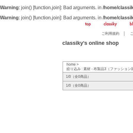
Warning
: join() [
function.join
]: Bad arguments. in
/home/classi
Warning
: join() [
function.join
]: Bad arguments. in
/home/classi
ご利用規約
│
classiky's online shop
home
>
絞り込み : 素材 - 布製品3（ファッショ
1/0（全0商品）
1/0（全0商品）