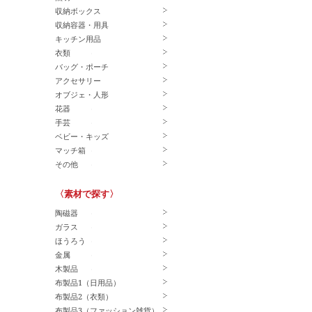
収納ボックス
収納容器・用具
キッチン用品
衣類
バッグ・ポーチ
アクセサリー
オブジェ・人形
花器
手芸
ベビー・キッズ
マッチ箱
その他
〈素材で探す〉
陶磁器
ガラス
ほうろう
金属
木製品
布製品1（日用品）
布製品2（衣類）
布製品3（ファッション雑貨）