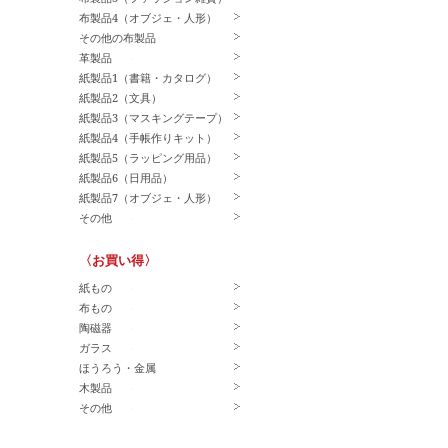
布製品4（オブジェ・人形）
その他の布製品
革製品
紙製品1（書籍・カタログ）
紙製品2（文具）
紙製品3（マスキングテープ）
紙製品4（手帳作りキット）
紙製品5（ラッピング用品）
紙製品6（日用品）
紙製品7（オブジェ・人形）
その他
〈お買い得〉
紙もの
布もの
陶磁器
ガラス
ほうろう・金属
木製品
その他