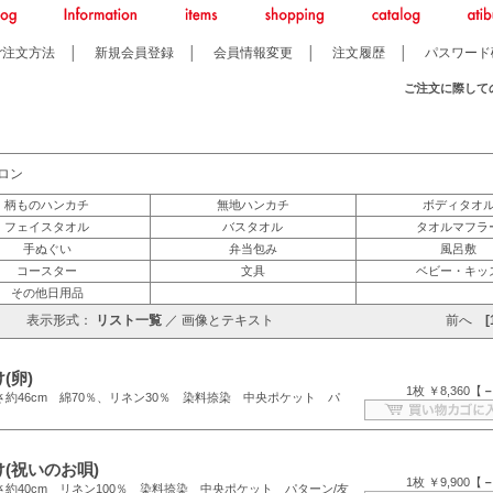
ご注文方法
│
新規会員登録
│
会員情報変更
│
注文履歴
│
パスワード
ご注文に際して
ロン
柄ものハンカチ
無地ハンカチ
ボディタオ
フェイスタオル
バスタオル
タオルマフラ
手ぬぐい
弁当包み
風呂敷
コースター
文具
ベビー・キッ
その他日用品
表示形式：
リスト一覧
／
画像とテキスト
前へ
[
(卵)
1枚 ￥8,360【
さ約46cm 綿70％、リネン30％ 染料捺染 中央ポケット パ
(祝いのお唄)
1枚 ￥9,900【
さ約40cm リネン100％ 染料捺染 中央ポケット パターン/友