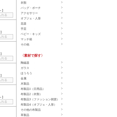
衣類
バッグ・ポーチ
－
】
アクセサリー
オブジェ・人形
花器
手芸
－
】
ベビー・キッズ
マッチ箱
その他
－
】
〈素材で探す〉
陶磁器
ガラス
ほうろう
－
】
金属
木製品
布製品1（日用品）
布製品2（衣類）
－
】
布製品3（ファッション雑貨）
布製品4（オブジェ・人形）
その他の布製品
革製品