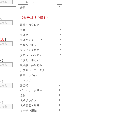
セール
分類
〈カテゴリで探す〉
－
】
書籍・カタログ
文具
マスク
なし
】
マスキングテープ
手帳作りキット
ラッピング用品
タオル・ハンカチ
ふきん・手ぬぐい
－
】
風呂敷・弁当包み
ナプキン・コースター
食器・うつわ
カトラリー
－
】
弁当箱
バス・サニタリー
照明
収納ボックス
－
】
収納容器・用具
キッチン用品