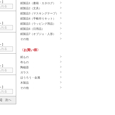
－
】
紙製品1（書籍・カタログ）
紙製品2（文具）
紙製品3（マスキングテープ）
紙製品4（手帳作りキット）
－
】
紙製品5（ラッピング用品）
紙製品6（日用品）
紙製品7（オブジェ・人形）
その他
－
】
〈お買い得〉
紙もの
布もの
－
】
陶磁器
ガラス
ほうろう・金属
木製品
－
】
その他
1]
次へ