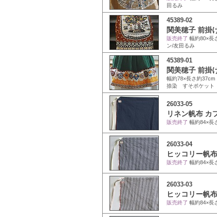
田るみ
45389-02
関美穂子 前掛け
販売終了
幅約80×長
ン/友田るみ
45389-01
関美穂子 前掛け
幅約78×長さ約37c
捺染 すそポケット
26033-05
リネン帆布 カ
販売終了
幅約84×長
26033-04
ヒッコリー帆布
販売終了
幅約84×長
26033-03
ヒッコリー帆布
販売終了
幅約84×長