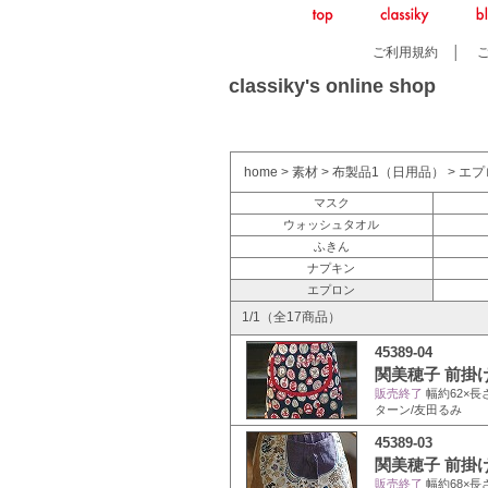
ご利用規約
│
classiky's online shop
home
>
素材
>
布製品1（日用品）
>
エプ
マスク
ウォッシュタオル
ふきん
ナプキン
エプロン
1/1（全17商品）
45389-04
関美穂子 前掛け
販売終了
幅約62×長
ターン/友田るみ
45389-03
関美穂子 前掛け
販売終了
幅約68×長