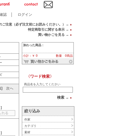
確認
│
ログイン
のご注意（必ず注文前にお読みください。）→
●
特定商取引に関する表示 →
●
買い物かごを見る →
●
加わった商品：
小計：￥ 0
数量 0商品
ル
ー
ズ
〈ワード検索〉
商品名を入力してください
1]
次へ
検索 →
●
－
】
絞り込み
作家
カテゴリ
素材
－
】