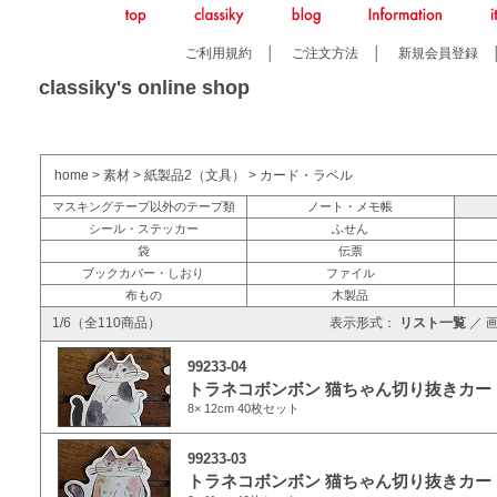
ご利用規約
│
ご注文方法
│
新規会員登録
classiky's online shop
home
>
素材
>
紙製品2（文具）
>
カード・ラベル
マスキングテープ以外のテープ類
ノート・メモ帳
シール・ステッカー
ふせん
袋
伝票
ブックカバー・しおり
ファイル
布もの
木製品
1/6（全110商品）
表示形式：
リスト一覧
／
99233-04
トラネコボンボン 猫ちゃん切り抜きカード
8× 12cm 40枚セット
99233-03
トラネコボンボン 猫ちゃん切り抜きカード