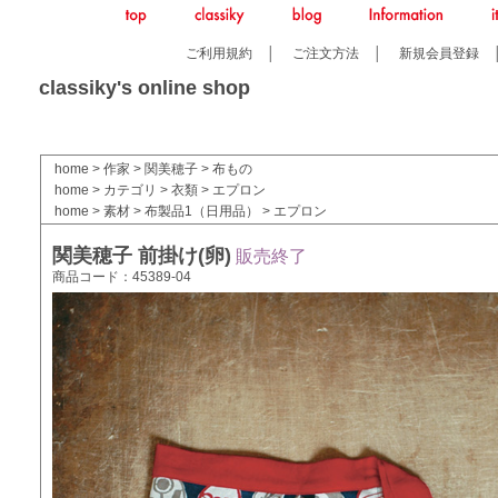
ご利用規約
│
ご注文方法
│
新規会員登録
classiky's online shop
home
>
作家
>
関美穂子
>
布もの
home
>
カテゴリ
>
衣類
>
エプロン
home
>
素材
>
布製品1（日用品）
>
エプロン
関美穂子 前掛け(卵)
販売終了
商品コード：45389-04