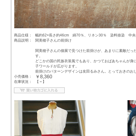
商品仕様：
幅約62×長さ約46cm 綿70％、リネン30％ 染料捺染 中
商品説明：
関美穂子さんの前掛け
関美穂子さんの個展で見つけた前掛けが、あまりに素敵だっ
す。
どこかの国の民族衣装風でもあり、かつておばあちゃんが身
子ワールドが広がります。
前掛けのパターンデザインは友田るみさん。とっておきのお
￥8,360
小売価格：
在庫状況：
【
－
】