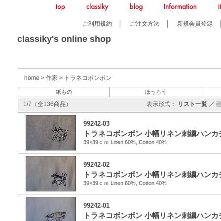
ご利用規約
│
ご注文方法
│
新規会員登録
classiky's online shop
home
>
作家
>
トラネコボンボン
紙もの
ほうろう
1/7（全136商品）
表示形式：
リスト一覧
／
99242-03
トラネコボンボン 小幅リネン刺繍ハンカチ
39×39ｃｍ Linen 60%, Cotton 40%
99242-02
トラネコボンボン 小幅リネン刺繍ハンカチ
39×39ｃｍ Linen 60%, Cotton 40%
99242-01
トラネコボンボン 小幅リネン刺繍ハンカチ