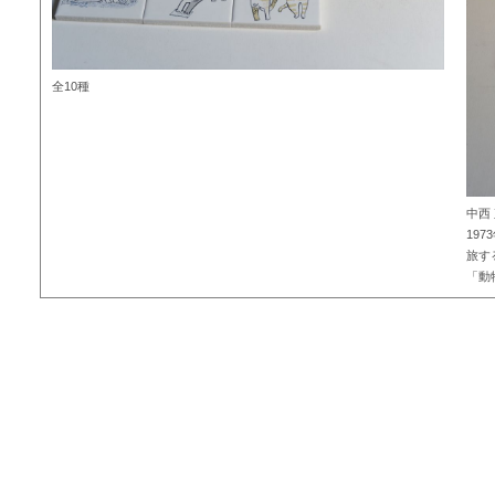
全10種
中西
19
旅す
「動