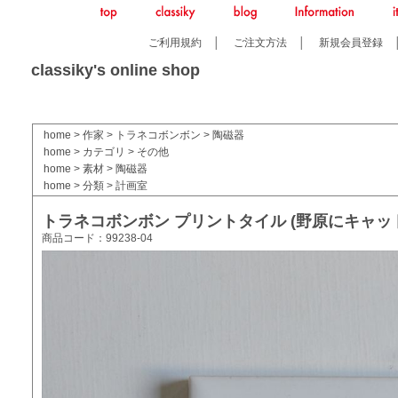
ご利用規約
│
ご注文方法
│
新規会員登録
classiky's online shop
home
>
作家
>
トラネコボンボン
>
陶磁器
home
>
カテゴリ
>
その他
home
>
素材
>
陶磁器
home
>
分類
>
計画室
トラネコボンボン プリントタイル (野原にキャッ
商品コード：99238-04