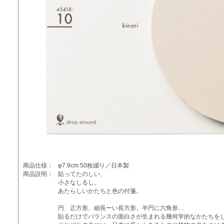
商品仕様：
φ7.9cm 50枚綴り／日本製
商品説明：
貼ってたのしい、
小さなしるし。
あたらしいかたちと色の付箋。
円、正方形、細長ーい長方形、半円に六角形…
貼るだけでバランスの面白さが生まれる幾何学的なかたちをした