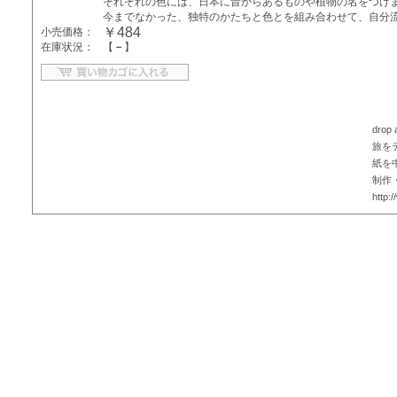
それぞれの色には、日本に昔からあるものや植物の名をつけ
今までなかった、独特のかたちと色とを組み合わせて、自分
￥484
小売価格：
在庫状況：
【
－
】
drop
旅を
紙を
制作
http: