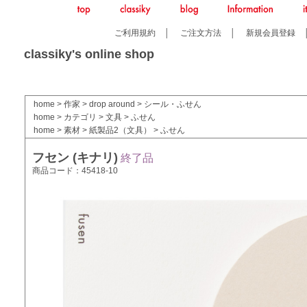
ご利用規約
│
ご注文方法
│
新規会員登録
classiky's online shop
home
>
作家
>
drop around
>
シール・ふせん
home
>
カテゴリ
>
文具
>
ふせん
home
>
素材
>
紙製品2（文具）
>
ふせん
フセン (キナリ)
終了品
商品コード：45418-10