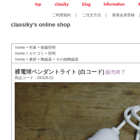
ご利用規約
│
ご注文方法
│
新規会員登録
classiky's online shop
home
>
作家
>
後藤照明
home
>
カテゴリ
>
照明
home
>
素材
>
陶磁器
>
その他陶磁器
裸電球ペンダントライト (白コード)
販売終了
商品コード：58328-01