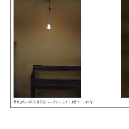
写真は58328-02裸電球ペンダントライト (黒コード)です。