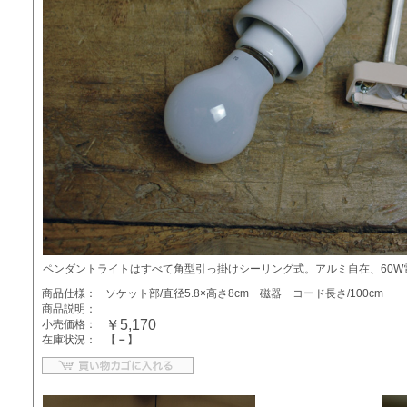
ペンダントライトはすべて角型引っ掛けシーリング式。アルミ自在、60W
商品仕様：
ソケット部/直径5.8×高さ8cm 磁器 コード長さ/100cm
商品説明：
￥5,170
小売価格：
在庫状況：
【
－
】