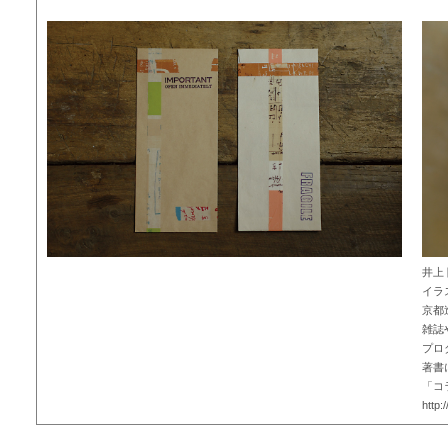
井上
イラ
京都
雑誌
プロ
著書
「コ
http: