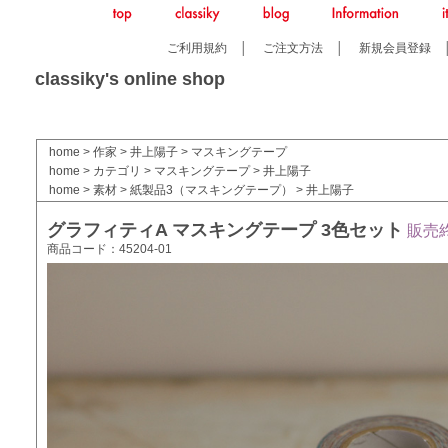
ご利用規約
│
ご注文方法
│
新規会員登録
classiky's online shop
home
>
作家
>
井上陽子
>
マスキングテープ
home
>
カテゴリ
>
マスキングテープ
>
井上陽子
home
>
素材
>
紙製品3（マスキングテープ）
>
井上陽子
グラフィティA マスキングテープ 3色セット
販売
商品コード：45204-01