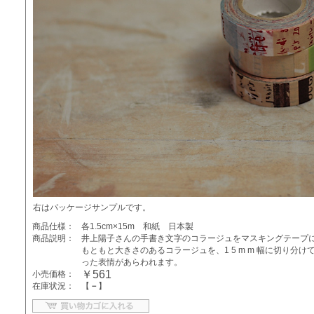
右はパッケージサンプルです。
商品仕様：
各1.5cm×15m 和紙 日本製
商品説明：
井上陽子さんの手書き文字のコラージュをマスキングテープ
もともと大きさのあるコラージュを、1 5 m m 幅に切り
った表情があらわれます。
￥561
小売価格：
在庫状況：
【
－
】