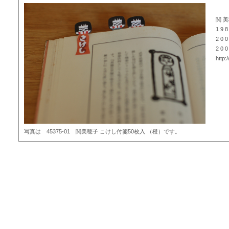
関 
1 9
2 
2 0
http:
写真は 45375-01 関美穂子 こけし付箋50枚入 （橙）です。