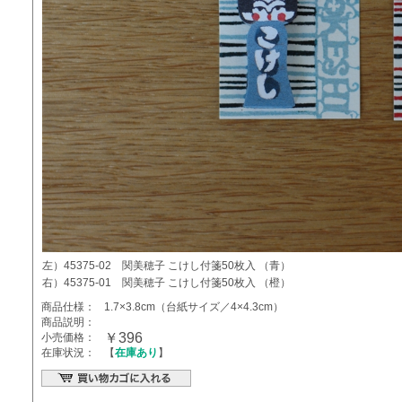
左）45375-02 関美穂子 こけし付箋50枚入 （青）
右）45375-01 関美穂子 こけし付箋50枚入 （橙）
商品仕様：
1.7×3.8cm（台紙サイズ／4×4.3cm）
商品説明：
￥396
小売価格：
在庫状況：
【
在庫あり
】