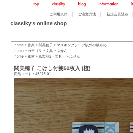
ご利用規約
│
ご注文方法
│
新規会員登録
classiky's online shop
home
>
作家
>
関美穂子
>
マスキングテープ以外の紙もの
home
>
カテゴリ
>
文具
>
ふせん
home
>
素材
>
紙製品2（文具）
>
ふせん
関美穂子 こけし付箋50枚入 (橙)
商品コード：45375-01