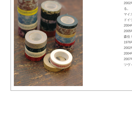
20
る。
マイ
ドイ
20
20
森住 
197
20
20
20
ツヴ