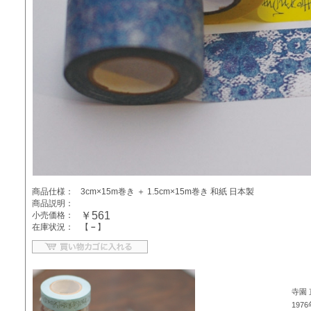
商品仕様：
3cm×15m巻き ＋ 1.5cm×15m巻き 和紙 日本製
商品説明：
￥561
小売価格：
在庫状況：
【
－
】
寺園
197