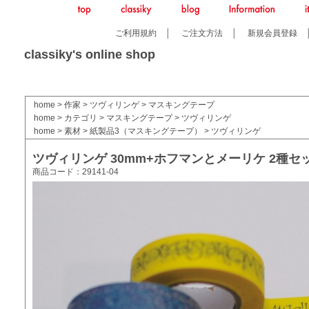
ご利用規約
│
ご注文方法
│
新規会員登録
classiky's online shop
home
>
作家
>
ツヴィリンゲ
>
マスキングテープ
home
>
カテゴリ
>
マスキングテープ
>
ツヴィリンゲ
home
>
素材
>
紙製品3（マスキングテープ）
>
ツヴィリンゲ
ツヴィリンゲ 30mm+ホフマンとメーリケ 2種セット
商品コード：29141-04