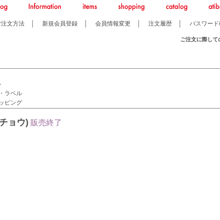
ご注文方法
│
新規会員登録
│
会員情報変更
│
注文履歴
│
パスワード
ご注文に際して
ル
・ラベル
ッピング
チョウ)
販売終了