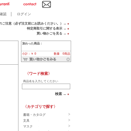
確認
│
ログイン
のご注意（必ず注文前にお読みください。）→
●
特定商取引に関する表示 →
●
買い物かごを見る →
●
加わった商品：
小計：￥ 0
数量 0商品
〈ワード検索〉
商品名を入力してください
検索 →
●
〈カテゴリで探す〉
書籍・カタログ
文具
マスク