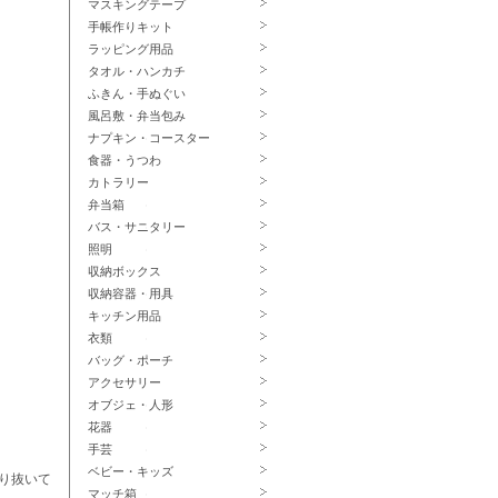
マスキングテープ
手帳作りキット
ラッピング用品
タオル・ハンカチ
ふきん・手ぬぐい
風呂敷・弁当包み
ナプキン・コースター
食器・うつわ
カトラリー
弁当箱
バス・サニタリー
照明
収納ボックス
収納容器・用具
キッチン用品
衣類
バッグ・ポーチ
アクセサリー
オブジェ・人形
花器
手芸
ベビー・キッズ
り抜いて
マッチ箱