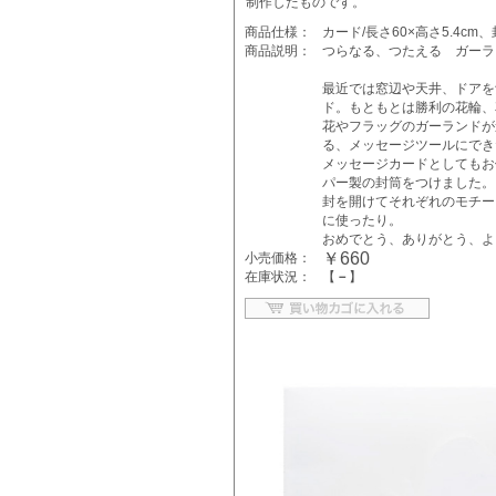
制作したものです。
商品仕様：
カード/長さ60×高さ5.4cm、封
商品説明：
つらなる、つたえる ガーラ
最近では窓辺や天井、ドアを
ド。もともとは勝利の花輪、
花やフラッグのガーランドが
る、メッセージツールにできた
メッセージカードとしてもお
パー製の封筒をつけました。
封を開けてそれぞれのモチー
に使ったり。
おめでとう、ありがとう、よ
￥660
小売価格：
在庫状況：
【
－
】