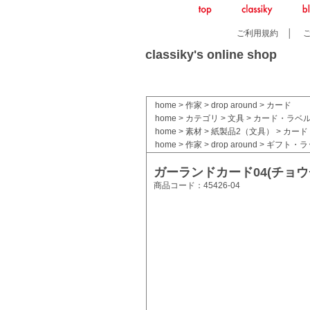
ご利用規約
│
classiky's online shop
home
>
作家
>
drop around
>
カード
home
>
カテゴリ
>
文具
>
カード・ラベ
home
>
素材
>
紙製品2（文具）
>
カード
home
>
作家
>
drop around
>
ギフト・ラ
ガーランドカード04(チョウ
商品コード：45426-04