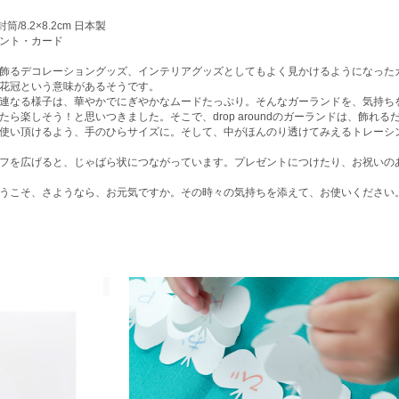
筒/8.2×8.2cm 日本製
ント・カード
飾るデコレーショングッズ、インテリアグッズとしてもよく見かけるようになった
花冠という意味があるそうです。
連なる様子は、華やかでにぎやかなムードたっぷり。そんなガーランドを、気持ち
ら楽しそう！と思いつきました。そこで、drop aroundのガーランドは、飾れる
使い頂けるよう、手のひらサイズに。そして、中がほんのり透けてみえるトレーシ
フを広げると、じゃばら状につながっています。プレゼントにつけたり、お祝いの
うこそ、さようなら、お元気ですか。その時々の気持ちを添えて、お使いください