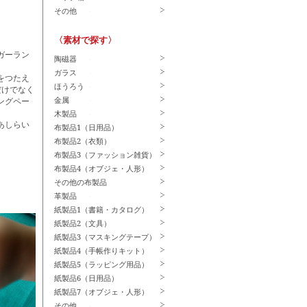
その他
〈素材で探す〉
ガーラン
陶磁器
ガラス
をつたえ
ほうろう
だけでなく
金属
ングペー
木製品
あしらい
布製品1（日用品）
布製品2（衣類）
。
布製品3（ファッション雑貨）
布製品4（オブジェ・人形）
その他の布製品
革製品
紙製品1（書籍・カタログ）
紙製品2（文具）
紙製品3（マスキングテープ）
紙製品4（手帳作りキット）
紙製品5（ラッピング用品）
紙製品6（日用品）
紙製品7（オブジェ・人形）
その他