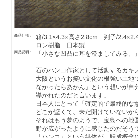
商品仕様：
箱/3.1×4.3×高さ2.8cm 判子/2.4
ロン樹脂 日本製
商品説明：
「小さな凹凸に耳を澄ましてみる。
石のハンコ作家として活動するカキ
大阪というお笑い文化の根強い土地
なかったらあかん」という想いが自
導かれたのだと言います。
日本人にとって「確定的で最終的な
どこか堅くて、未だ開けていないか
それはもう夢のようで、宝島への地
野が広がったように感じたのだそう
「ハンコ」という媒体が、既成概念