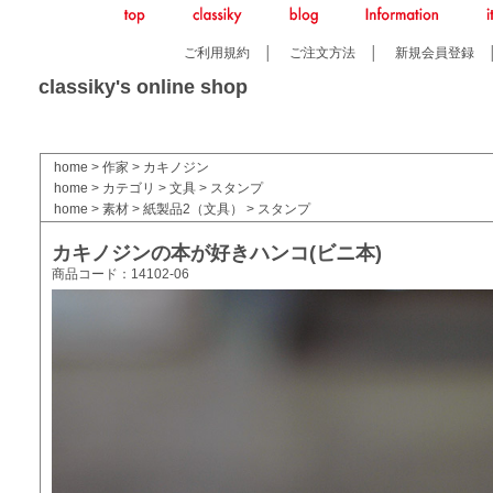
ご利用規約
│
ご注文方法
│
新規会員登録
classiky's online shop
home
>
作家
>
カキノジン
home
>
カテゴリ
>
文具
>
スタンプ
home
>
素材
>
紙製品2（文具）
>
スタンプ
カキノジンの本が好きハンコ(ビニ本)
商品コード：14102-06