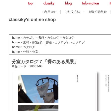
ご利用規約
│
ご注文方法
│
新規会員登録
classiky's online shop
home
>
カテゴリ
>
書籍・カタログ
>
カタログ
home
>
素材
>
紙製品1（書籍・カタログ）
>
カタログ
home
>
カタログ
home
>
分類
>
分室
分室カタログ７「裸のある風景」
商品コード：20002-07