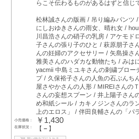
らこそ伝わるものがあるはずと信じ
松林誠さんの版画 / 吊り編みパンツ 
にしおゆきさんの雨女、晴れ女 / hou
川昌浩さんの硝子の乳房 / アケモドロ
子さんの張り子のひと / 萩原朋子さ
んの妊婦のアクセサリー / 矢島操さんのコ
雅美さんのハダカな動物たち / みは
yacmii 中島ミユキさんの刺繍ブローチ
プ / 久保裕子さんの人魚の石ぶんちん
屋さやかさんの人形 / MIREIさんの
さんの妄想スプーン / 井上陽子さん
め和紙シール / カキノジンさんのラ
上のエロス」 / 伴田良輔さんの「パ
￥1,430
小売価格：
在庫状況：
【
－
】