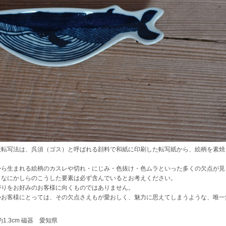
版転写法は、呉須（ゴス）と呼ばれる顔料で和紙に印刷した転写紙から、絵柄を素焼
から生まれる絵柄のカスレや切れ・にじみ・色抜け・色ムラといった多くの欠点が見
、なにかしらのこうした要素は必ず含んでいるとお考えください。
がりをお好みのお客様に向くものではありません。
つお客様にとっては、その欠点さえもが愛おしく、魅力に思えてしまうような、唯一
約1.3cm 磁器 愛知県