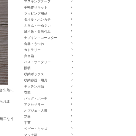
マスキングテープ
手帳作りキット
ラッピング用品
タオル・ハンカチ
ふきん・手ぬぐい
風呂敷・弁当包み
ナプキン・コースター
食器・うつわ
カトラリー
弁当箱
バス・サニタリー
照明
収納ボックス
収納容器・用具
キッチン用品
き生地に
衣類
バッグ・ポーチ
られま
アクセサリー
オブジェ・人形
花器
無二なう
手芸
ベビー・キッズ
マッチ箱