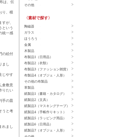
布は、伝
その他
おり、模
〈素材で探す〉
ますが、
陶磁器
うという
ガラス
の統一感
ほうろう
金属
木製品
門の絵付
布製品1（日用品）
布製品2（衣類）
りまし
布製品3（ファッション雑貨）
生じやす
布製品4（オブジェ・人形）
その他の布製品
ん倉敷意
革製品
作りたい
紙製品1（書籍・カタログ）
紙製品2（文具）
判手の皿
紙製品3（マスキングテープ）
そうと考
紙製品4（手帳作りキット）
紙製品5（ラッピング用品）
紙製品6（日用品）
まれまし
紙製品7（オブジェ・人形）
その他