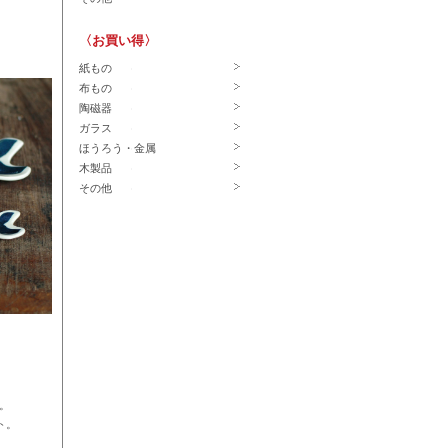
〈お買い得〉
紙もの
布もの
陶磁器
ガラス
ほうろう・金属
木製品
その他
。
ト。