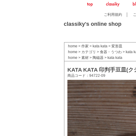
ご利用規約
│
classiky's online shop
home
>
作家
>
kata kata
>
変形皿
home
>
カテゴリ
>
食器・うつわ
>
kata k
home
>
素材
>
陶磁器
>
kata kata
KATA KATA 印判手豆皿(ク
商品コード：94722-09