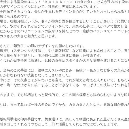
夫婦による型染めユニット「ｋａｔａ ｋａｔａ（カタカタ）」さんが生み出す染め
のデザインスタイルにおいて、独自の世界観にあふれています。
を想像できるような、会話が生まれるデザインを心がけているとおっしゃられると
感じられるのです。
場合、役割分担というか、個々が得意分野を担当するということが多いように思い
いて、双方それぞれが自分でデザインをして、染めの仕事は二人がペアで協力し合
だからこそのバリエーションの広がりを持たせつつ、絶妙のバランスで１ユニット
カタさんの大きな魅力だと思います。
さんに「印判手」の皿のデザインをお願いしたのです。
紙摺り（ステンシルの技法）」や「銅版転写」など印刷による絵付けのことで、専
的大量生産を可能とし、明治時代以降に急速に発達した技術です。
うつわが日本全国に流通し、庶民の食生活スタイルが大きな変貌を遂げることにな
、当時のこの手法には、絵柄にカスレやにじみ・色抜け・色ムラなど多くの欠点が
しか行なわれない技術となってしまいました。
中には、その欠点こそが味わいとも言え、それが魅力と考える人々もいて、もちろ
が、均一な仕上がりに統一することができなくても、やっぱりこの技法でうつわを
のままで、でも絵柄はもっと現代的で、どこの国の模様とも決められないような印
りは、言ってみれば一種の型染めですから、カタカタさんとなら、素敵な皿が作れ
版転写手法の印判手皿です。想像通りに、楽しくて物語にあふれた皿がたくさん生
引き出してくれるうつわとして、日々活躍してくれるのではないでしょうか。