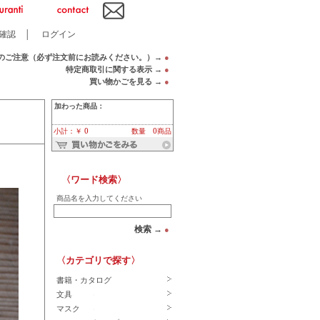
確認
│
ログイン
のご注意（必ず注文前にお読みください。）→
●
特定商取引に関する表示 →
●
買い物かごを見る →
●
加わった商品：
小計：￥ 0
数量 0商品
〈ワード検索〉
商品名を入力してください
検索 →
●
〈カテゴリで探す〉
書籍・カタログ
文具
マスク