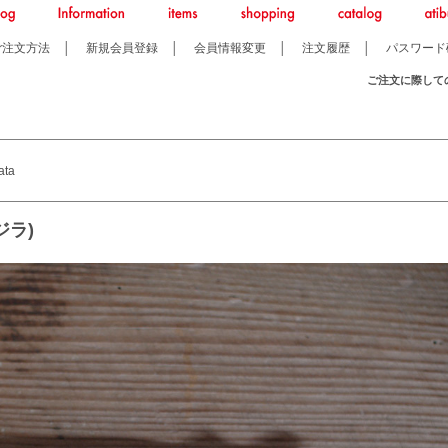
ご注文方法
│
新規会員登録
│
会員情報変更
│
注文履歴
│
パスワード
ご注文に際して
ata
ジラ)