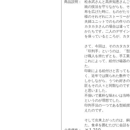
商品説明：
松永武さんと高井知恵さんご
統の技法を守りながらも、そ
布を広げた時に、ものがたり
様のそれぞれにストーリーが
夫婦ユニットでのもの作りの
カタカタさんの場合は違って
かたちです。二人のデザイン
を保っているところが、カタ
さて、今回は、そのカタカタ
「印判手」というのは、「型
け職人を持たずとも、手工業
これによって、絵付け磁器の
た。
印刷による絵付けと言っても
く、近年では限られた数件で
しかしながら、うつわ好きの
匠もその人々と同類なのです
と思いました。
不揃いで素朴な味わいは当時
というのが理想でした。
印判手法の一つである型紙摺
えたのです。
そして出来上がったのは、銅
た。食卓を囲むたびに会話を