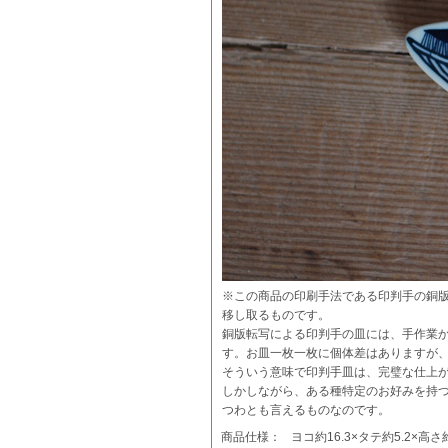
※この商品の印刷手法である印判手の銅
移し取るものです。
銅版転写による印判手の皿には、手作業
す。お皿一枚一枚に個体差はありますが
そういう意味で印判手皿は、完璧な仕上
しかしながら、ある種特定のお好みを持
つわとも言えるものなのです。
商品仕様：
ヨコ約16.3×タテ約5.2×高さ