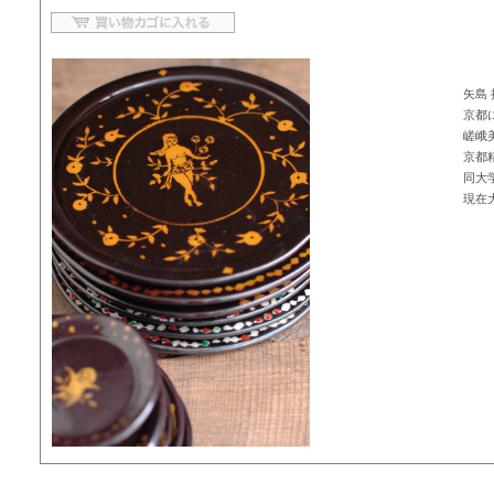
矢島 
京都
嵯峨
京都
同大
現在