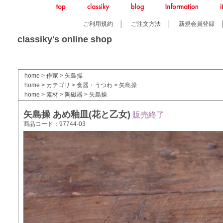
ご利用規約
│
ご注文方法
│
新規会員登録
classiky's online shop
home
>
作家
>
矢島操
home
>
カテゴリ
>
食器・うつわ
>
矢島操
home
>
素材
>
陶磁器
>
矢島操
矢島操 あめ釉皿(花と乙女)
販売終了
商品コード：97744-03