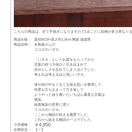
こちらの商品は、全て手描きになりますので1点ごとに絵柄が多少異なり
商品仕様：
直径約19×高さ約1.8cm 陶器 滋賀県
商品説明：
矢島操さんの
ココロのハダカ
「ハダカ」というお題をもらってから
言葉の持つ力強さに引き込まれて
自分らしさを忘れてしまうほどでした。
考えれば考えるほど深いハダカ。
体や頭の中をぐるぐる巡る思いを整理して
何度も立ち止まって引き返して
ようやっと辿り着いたいちばん素直な言葉は
無垢。
純真無垢の世界に漂う
ココロのハダカ。
ここから物語が始まる風景でした。
これから始まる物語の一コマでした。
￥4,950
小売価格：
在庫状況：
【
－
】