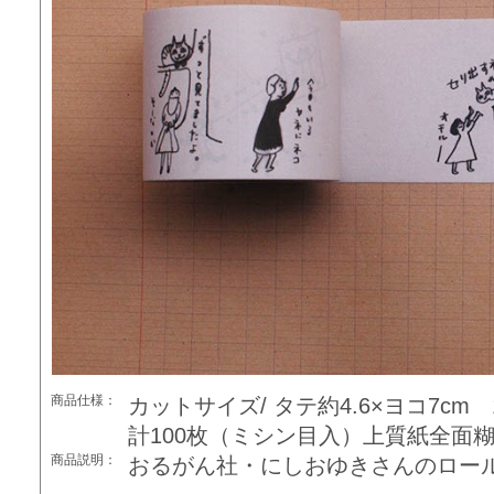
商品仕様：
カットサイズ/ タテ約4.6×ヨコ7c
計100枚（ミシン目入）上質紙全面糊
商品説明：
おるがん社・にしおゆきさんのロー