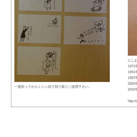
にしお
197
199
19
20
一度折ってからミシン目で切り取りご使用下さい。
201
http: