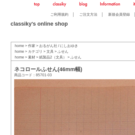
ご利用規約
│
ご注文方法
│
新規会員登録
classiky's online shop
home
>
作家
>
おるがん社 / にしおゆき
home
>
カテゴリ
>
文具
>
ふせん
home
>
素材
>
紙製品2（文具）
>
ふせん
ネコロールふせん(46mm幅)
商品コード：85701-03