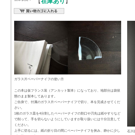
【
在庫あり
】
ガラス片ペーパーナイフの使い方
この本は仮フランス装（アンカット製本）になっており、地部分は袋状
態のまま製本してあります。
ご自身で、付属のガラス片ペーパーナイフで切り、本を完成させてくだ
さい。
1枚のガラス皿を4分割したペーパーナイフの割口や刃先は紙やすりなど
で削って、手を切らないようにしていますが取り扱いには十分注意して
ください。
上手に切るには、紙の折り目の間にペーパーナイフを挟み、静かに少し
石川