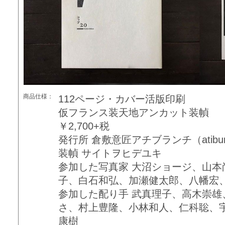
商品仕様：
112ページ・カバー活版印刷
仮フランス装天地アンカット装幀
￥2,700+税
発行所 倉敷意匠アチブランチ（atiburanti
装幀 サイトヲヒデユキ
参加した写真家 大沼ショージ、山
子、白石和弘、加瀬健太郎、八幡宏
参加した配り手 武真理子、高木崇
さ、村上豊隆、小林和人、仁科聡、
康樹