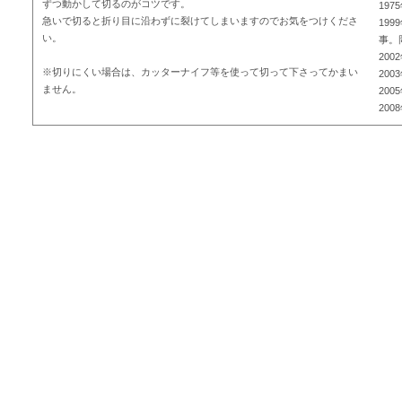
ずつ動かして切るのがコツです。
19
急いで切ると折り目に沿わずに裂けてしまいますのでお気をつけくださ
19
い。
事。
20
※切りにくい場合は、カッターナイフ等を使って切って下さってかまい
20
ません。
20
20