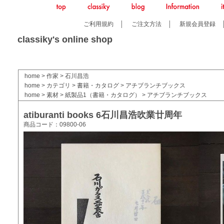
ご利用規約
│
ご注文方法
│
新規会員登録
classiky's online shop
home
>
作家
>
石川昌浩
home
>
カテゴリ
>
書籍・カタログ
>
アチブランチブックス
home
>
素材
>
紙製品1（書籍・カタログ）
>
アチブランチブックス
atiburanti books 6石川昌浩吹業廿周年
商品コード：09800-06