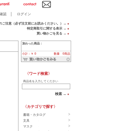
確認
│
ログイン
のご注意（必ず注文前にお読みください。）→
●
特定商取引に関する表示 →
●
買い物かごを見る →
●
加わった商品：
小計：￥ 0
数量 0商品
〈ワード検索〉
商品名を入力してください
検索 →
●
〈カテゴリで探す〉
書籍・カタログ
文具
マスク