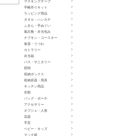
マスキングテープ
手帳作りキット
ラッピング用品
タオル・ハンカチ
ふきん・手ぬぐい
風呂敷・弁当包み
ナプキン・コースター
食器・うつわ
カトラリー
弁当箱
バス・サニタリー
照明
収納ボックス
収納容器・用具
キッチン用品
衣類
バッグ・ポーチ
アクセサリー
オブジェ・人形
花器
手芸
ベビー・キッズ
マッチ箱