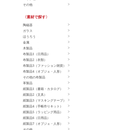
その他
〈素材で探す〉
陶磁器
ガラス
ほうろう
金属
木製品
布製品1（日用品）
布製品2（衣類）
布製品3（ファッション雑貨）
布製品4（オブジェ・人形）
その他の布製品
革製品
紙製品1（書籍・カタログ）
紙製品2（文具）
紙製品3（マスキングテープ）
紙製品4（手帳作りキット）
紙製品5（ラッピング用品）
紙製品6（日用品）
紙製品7（オブジェ・人形）
その他