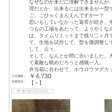
なぜなのか未だに理解できませんが
理だとか、出来るには出来るが一型
ご、ごひゃくまんえんですかー？
思いもしていなかった返答が続き、
つもの工場をあたって、ようやくな
は、タイムリミットまで残り二ヶ月
て、生地を試作して、型を微調整し
して、云々。
そして、なんとか間に合いました。
て素敵な眺めだろうと感慨一入。
弁当箱に合わせて、ホウロウマグカ
￥4,730
小売価格：
在庫状況：
【
－
】