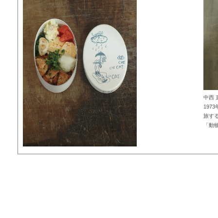
中西
197
旅す
「動