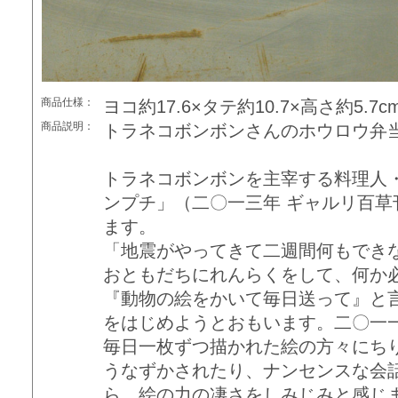
商品仕様：
ヨコ約17.6×タテ約10.7×高さ約5.7
商品説明：
トラネコボンボンさんのホウロウ弁
トラネコボンボンを主宰する料理人
ンプチ」（二〇一三年 ギャルリ百
ます。
「地震がやってきて二週間何もでき
おともだちにれんらくをして、何か
『動物の絵をかいて毎日送って』と
をはじめようとおもいます。二〇一
毎日一枚ずつ描かれた絵の方々にち
うなずかされたり、ナンセンスな会
ら、絵の力の凄さをしみじみと感じ