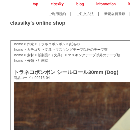
ご利用規約
│
ご注文方法
│
新規会員登録
classiky's online shop
home
>
作家
>
トラネコボンボン
>
紙もの
home
>
カテゴリ
>
文具
>
マスキングテープ以外のテープ類
home
>
素材
>
紙製品2（文具）
>
マスキングテープ以外のテープ類
home
>
分類
>
計画室
トラネコボンボン シールロール30mm (Dog)
商品コード：99213-04