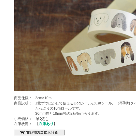
商品仕様：
3cm×10m
商品説明：
1枚ずつはがして使えるDogシールとCatシール。（再剥離
たっぷりの10mロールです。
30mm幅と18mm幅の2種類があります。
￥891
小売価格：
在庫状況：
【
在庫あり
】