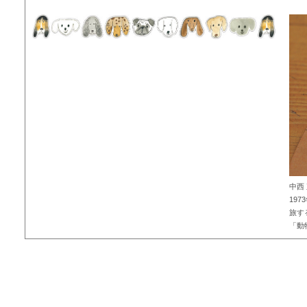
中西
19
旅す
「動