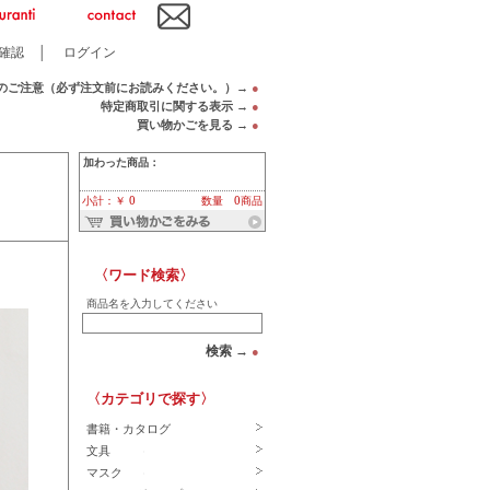
確認
│
ログイン
のご注意（必ず注文前にお読みください。）→
●
特定商取引に関する表示 →
●
買い物かごを見る →
●
加わった商品：
小計：￥ 0
数量 0商品
〈ワード検索〉
商品名を入力してください
検索 →
●
〈カテゴリで探す〉
書籍・カタログ
文具
マスク