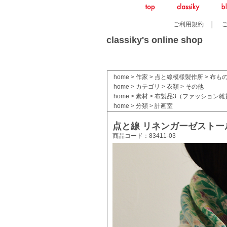
ご利用規約
│
classiky's online shop
home
>
作家
>
点と線模様製作所
>
布も
home
>
カテゴリ
>
衣類
>
その他
home
>
素材
>
布製品3（ファッション雑
home
>
分類
>
計画室
点と線 リネンガーゼストール
商品コード：83411-03