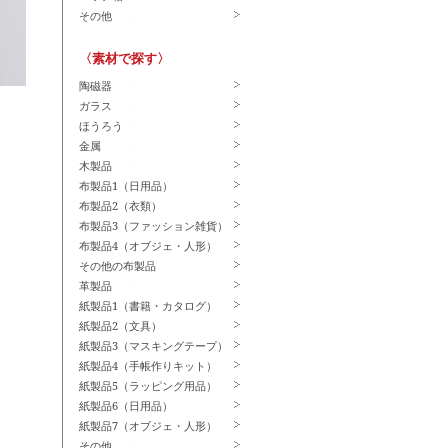
その他
〈素材で探す〉
陶磁器
ガラス
ほうろう
金属
木製品
布製品1（日用品）
布製品2（衣類）
布製品3（ファッション雑貨）
布製品4（オブジェ・人形）
その他の布製品
革製品
紙製品1（書籍・カタログ）
紙製品2（文具）
紙製品3（マスキングテープ）
紙製品4（手帳作りキット）
紙製品5（ラッピング用品）
紙製品6（日用品）
紙製品7（オブジェ・人形）
その他