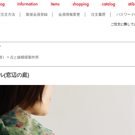
ご注文方法
│
新規会員登録
│
会員情報変更
│
注文履歴
│
パスワード
ご注文に際して
の
貨）
>
点と線模様製作所
(窓辺の庭)