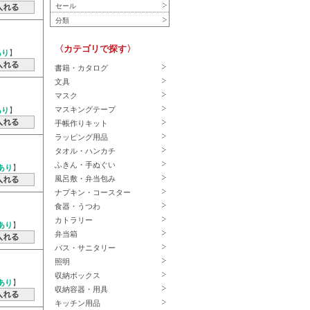
セール
分類
〈カテゴリで探す〉
あり
】
書籍・カタログ
文具
マスク
マスキングテープ
あり
】
手帳作りキット
ラッピング用品
タオル・ハンカチ
ふきん・手ぬぐい
あり
】
風呂敷・弁当包み
ナプキン・コースター
食器・うつわ
カトラリー
あり
】
弁当箱
バス・サニタリー
照明
収納ボックス
あり
】
収納容器・用具
キッチン用品