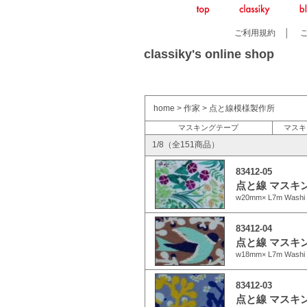
ご利用規約
│
classiky's online shop
home
>
作家
>
点と線模様製作所
マスキングテープ
マスキ
1/8（全151商品）
83412-05
点と線 マスキ
w20mm× L7m Washi 
83412-04
点と線 マスキ
w18mm× L7m Washi 
83412-03
点と線 マスキ