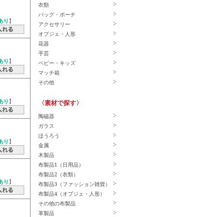
衣類
バッグ・ポーチ
あり
】
アクセサリー
オブジェ・人形
花器
手芸
あり
】
ベビー・キッズ
マッチ箱
その他
あり
】
〈素材で探す〉
陶磁器
ガラス
ほうろう
あり
】
金属
木製品
布製品1（日用品）
布製品2（衣類）
あり
】
布製品3（ファッション雑貨）
布製品4（オブジェ・人形）
その他の布製品
革製品