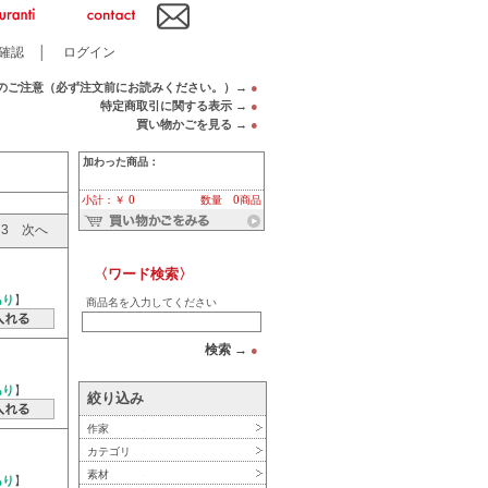
確認
│
ログイン
のご注意（必ず注文前にお読みください。）→
●
特定商取引に関する表示 →
●
買い物かごを見る →
●
加わった商品：
小計：￥ 0
数量 0商品
3
次へ
〈ワード検索〉
あり
】
商品名を入力してください
検索 →
●
あり
】
絞り込み
作家
カテゴリ
素材
あり
】