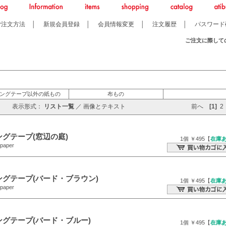
ご注文方法
│
新規会員登録
│
会員情報変更
│
注文履歴
│
パスワード
ご注文に際して
ングテープ以外の紙もの
布もの
表示形式：
リスト一覧
／
画像とテキスト
前へ
[1]
2
ングテープ(窓辺の庭)
1個 ￥495【
在庫
paper
ングテープ(バード・ブラウン)
1個 ￥495【
在庫
paper
ングテープ(バード・ブルー)
1個 ￥495【
在庫