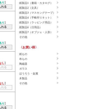
あり
】
紙製品1（書籍・カタログ）
紙製品2（文具）
紙製品3（マスキングテープ）
紙製品4（手帳作りキット）
紙製品5（ラッピング用品）
あり
】
紙製品6（日用品）
紙製品7（オブジェ・人形）
その他
あり
】
〈お買い得〉
紙もの
布もの
なし
】
陶磁器
ガラス
ほうろう・金属
木製品
その他
なし
】
あり
】