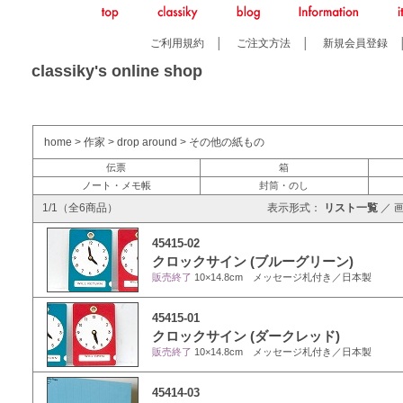
ご利用規約
│
ご注文方法
│
新規会員登録
classiky's online shop
home
>
作家
>
drop around
>
その他の紙もの
伝票
箱
ノート・メモ帳
封筒・のし
1/1（全6商品）
表示形式：
リスト一覧
／
45415-02
クロックサイン (ブルーグリーン)
販売終了
10×14.8cm メッセージ札付き／日本製
45415-01
クロックサイン (ダークレッド)
販売終了
10×14.8cm メッセージ札付き／日本製
45414-03