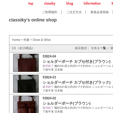
ご利用規約
│
ご注文方法
│
新規会員登録
classiky's online shop
home
>
作家
>
Dove & Olive
1/1（全13商品）
表示形式：
リスト一覧
／
93824-04
ショルダーポーチ カブセ付き(ブラウン)
販売終了
幅約16×高さ約20×マチ約3cm ショルダーベルト長
ア産牛革 日本製
93824-03
ショルダーポーチ カブセ付き(ブラック)
販売終了
幅約16×高さ約20×マチ約3cm ショルダーベルト長
ア産牛革 日本製
93824-02
ショルダーポーチ(ブラウン)
販売終了
幅約16×高さ約20×マチ約3cm ショルダーベルト長
ア産牛革 日本製